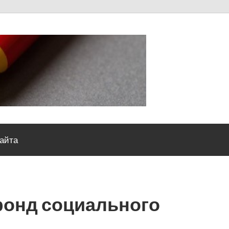
Severou
сайта
онд социального