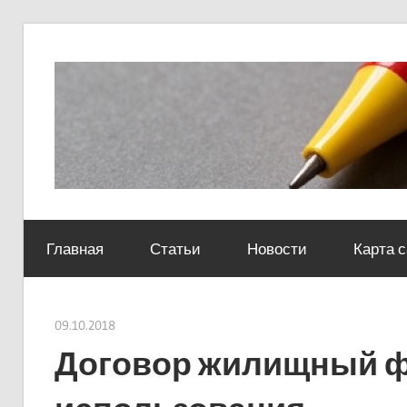
Skip
to
content
Социально-
юридический
Главная
Статьи
Новости
Карта 
центр
09.10.2018
Евгений Георгиевич
Договор жилищный ф