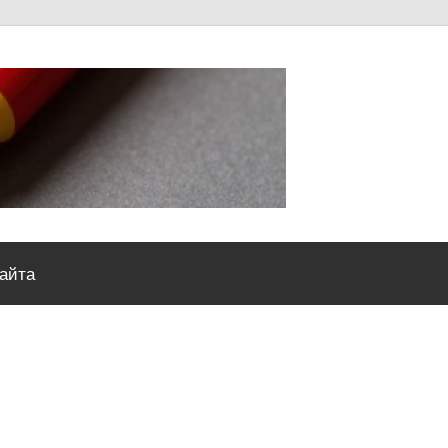
Severou
сайта