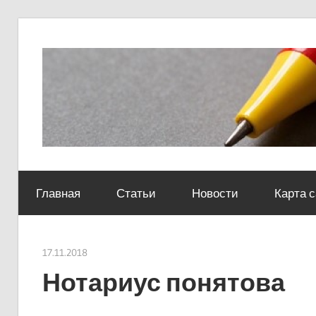
Skip
to
content
Социально-
юридический
Главная
Статьи
Новости
Карта 
центр
17.11.2018
Евгений Георгиевич
Нотариус понятова