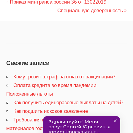
Previous
Приказ минтранса россии 36 от 13022019 г
Навигация
Post:
Next
Специальную доверенность
по
Post:
записям
Свежие записи
Кому грозит штраф за отказ от вакцинации?
​Оплата кредита во время пандемии.
Положенные льготы
​Как получить единоразовые выплаты на детей?
Как подшить исковое заявление
Требования к качеству строительных
материалов гост