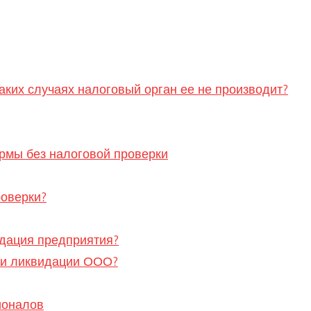
аких случаях налоговый орган ее не производит?
рмы без налоговой проверки
роверки?
идация предприятия?
ри ликвидации ООО?
ионалов