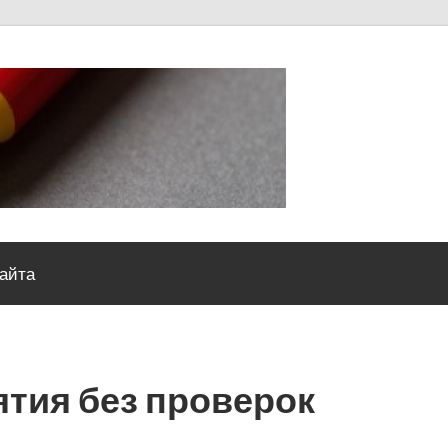
Severou
сайта
тия без проверок