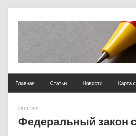
Skip
to
content
Социально-
юридический
Главная
Статьи
Новости
Карта 
центр
08.01.2019
Евгений Георгиевич
Федеральный закон с