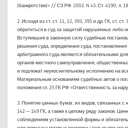
(банкротстве)» // СЗ РФ. 2002. N 43. Ст. 4190; п. 18 
2. Исходя из ст. ст. 11, 12, 393, 395 и др. ГК, ст. ст
обратиться в суд за защитой нарушенных либо о
Вступившие в законную силу судебные постанов
решения суда, определения суда, постановления
арбитражного суда являются обязательными для 
органов местного самоуправления, общественных
и подлежат неукоснительному исполнению на всей 
Материальным основанием судебных актов о по
положения гл. 25 ГК РФ «Ответственность за нар
3. Понятие ценных бумаг, их видов, связанных с 
142 — 149 ГК, а также к целому ряду законов. Ц
соблюдением установленной формы и обязатель
или передача которых возможны только при его п