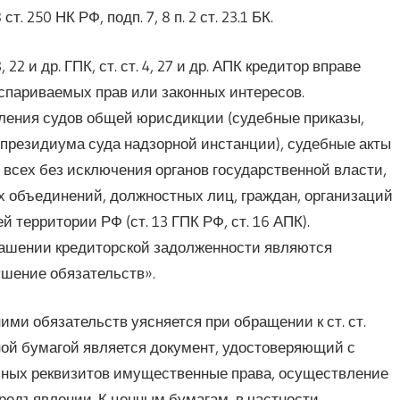
ст. 250 НК РФ, подп. 7, 8 п. 2 ст. 23.1 БК.
. 3, 22 и др. ГПК, ст. ст. 4, 27 и др. АПК кредитор вправе
спариваемых прав или законных интересов.
ления судов общей юрисдикции (судебные приказы,
 президиума суда надзорной инстанции), судебные акты
всех без исключения органов государственной власти,
 объединений, должностных лиц, граждан, организаций
территории РФ (ст. 13 ГПК РФ, ст. 16 АПК).
гашении кредиторской задолженности являются
ушение обязательств».
ними обязательств уясняется при обращении к ст. ст.
енной бумагой является документ, удостоверяющий с
ных реквизитов имущественные права, осуществление
редъявлении. К ценным бумагам, в частности,