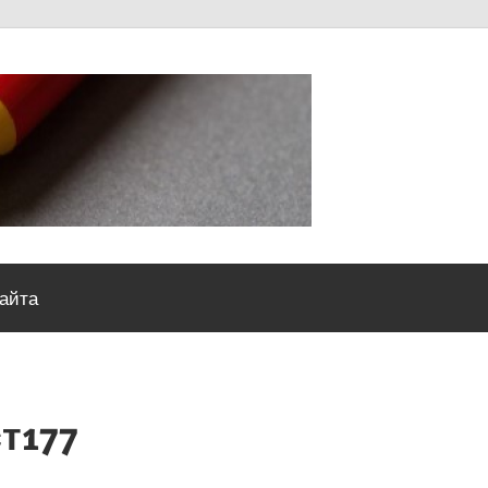
Severou
сайта
т177