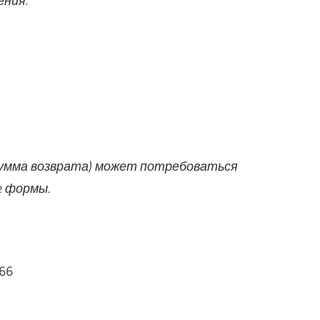
ния.
 сумма возврата) может потребоваться
e формы.
066