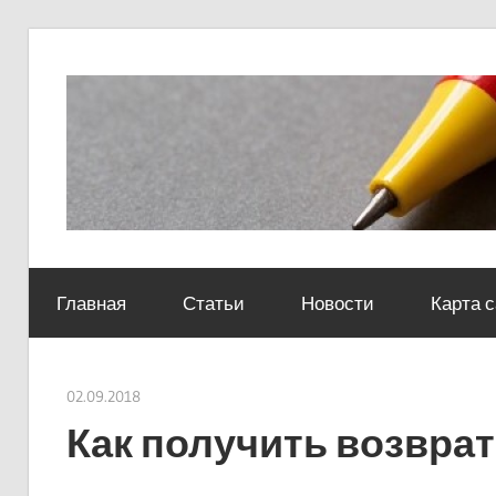
Skip
to
content
Социально-
юридический
Главная
Статьи
Новости
Карта 
центр
02.09.2018
Евгений Георгиевич
Как получить возврат 