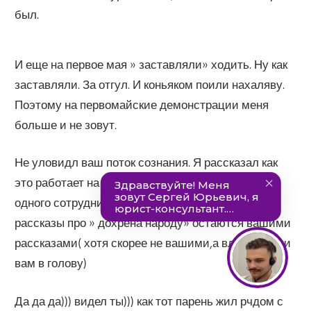
был.
И еще на первое мая » заставляли» ходить. Ну как
заставляли. За отгул. И коньяком поили нахаляву.
Поэтому на первомайские демонстрации меня
больше и не зовут.
Не уловидл ваш поток сознания. Я рассказал как
это работает на примере двух медработников и
одного сотрудника оборонного НИИ . а впши
рассказы про » дохрена народу» остаются вашими
рассказами( хотя скорее не вашими,а вложенными
вам в голову)
Да да да))) видел ты))) как тот парень жил рчдом с