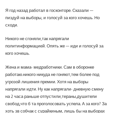
Я год назад работал в госконторе. Сказали —
пиздуй на выборы, и голосуй за кого хочешь. Но
сходи.
Никого не сгоняли,так напрягали
политинформацией. Опять же — иди и голосуй за
кого хочешь.
Жена и мама- медработники. Сам в оборонке
работаю.никого никуда не гоняют,тем более под
угрозой лишения премии. Хотя на выборы
напрягали идти. Ну как напрягали- дневную смену
на 2 часа раньше отпустили,тераны,душители
свобод,что б та проголосовать успела. А за кого? За
хоть зв собчак с сурайкиным, лишь бы на выборах