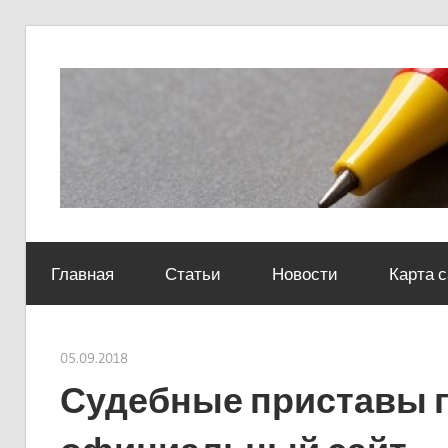
Skip
to
content
Социально-
юридический
Главная
Статьи
Новости
Карта 
центр
05.09.2018
Евгений Георгиевич
Судебные приставы 