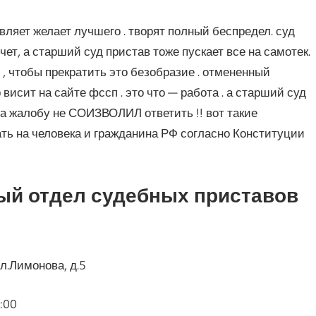
авляет желает лучшего . творят полный беспредел. суд
ет, а старший суд пристав тоже пускает все на самотек.
, чтобы прекратить это безобразие . отмененный
висит на сайте фссп . это что — работа . а старший суд
на жалобу не СОИЗВОЛИЛ ответить !! вот такие
ать на человека и гражданина РФ согласно Конституции
й отдел судебных приставов
л.Лимонова, д.5
8:00