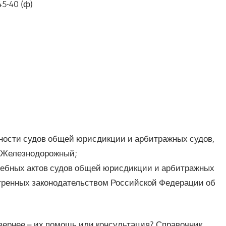
45-40 (ф)
ности судов общей юрисдикции и арбитражных судов,
а Железнодорожный;
дебных актов судов общей юрисдикции и арбитражных
мотренных законодательством Российской Федерации об
ернее – их помощь или консультация? Справочник