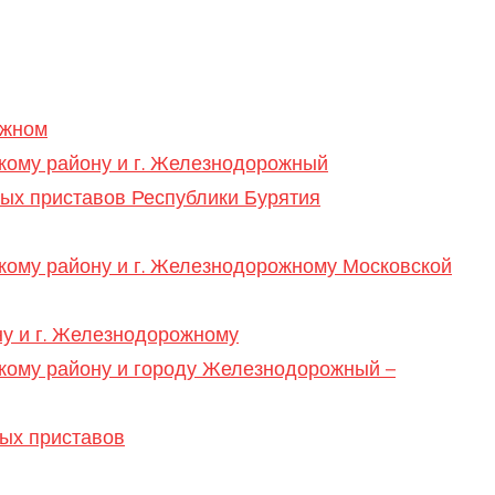
ожном
кому району и г. Железнодорожный
ых приставов Республики Бурятия
кому району и г. Железнодорожному Московской
у и г. Железнодорожному
кому району и городу Железнодорожный –
ых приставов