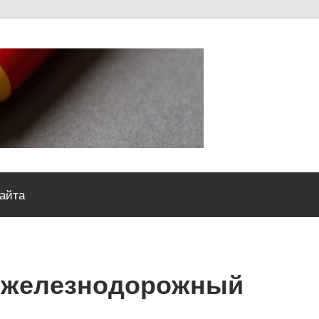
Severou
сайта
гжелезнодорожный