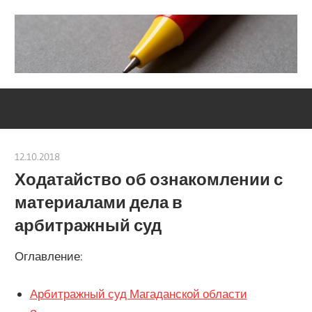
Skip
to
content
Социально-
Severouralsks
юридический
центр
12.10.2018
Евгений Георгиевич
Ходатайство об ознакомлении с
материалами дела в
арбитражный суд
Оглавление:
Арбитражный суд Магаданской области