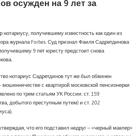
в осужден на 9 лет за
 нотариусу, получившему известность как один из
тора журнала Forbes. Суд признал Фаиля Садретдинова
получившему 9 лет юристу предстоит снова
кова.
во нотариус Садретдинов тут же был обвинен
– мошенничестве с квартирой московской пенсионерки
влено по трем статьям УК России: ст. 159
ва, добытого преступным путем) и ст. 202
уса).
тверждая, что его подставил недруг – «черный маклер»