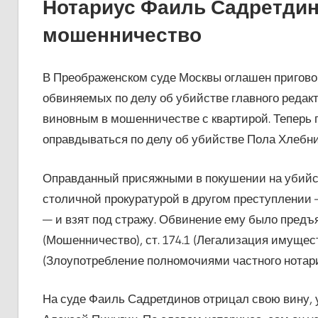
Нотариус Фаиль Садретдино
мошенничество
В Преображенском суде Москвы оглашен приговор
обвиняемых по делу об убийстве главного редак
виновным в мошенничестве с квартирой. Теперь 
оправдываться по делу об убийстве Пола Хлебни
Оправданный присяжными в покушении на убийст
столичной прокуратурой в другом преступлении 
— и взят под стражу. Обвинение ему было предъя
(Мошенничество), ст. 174.1 (Легализация имущест
(Злоупотребление полномочиями частного нотари
На суде Фаиль Садретдинов отрицал свою вину, у