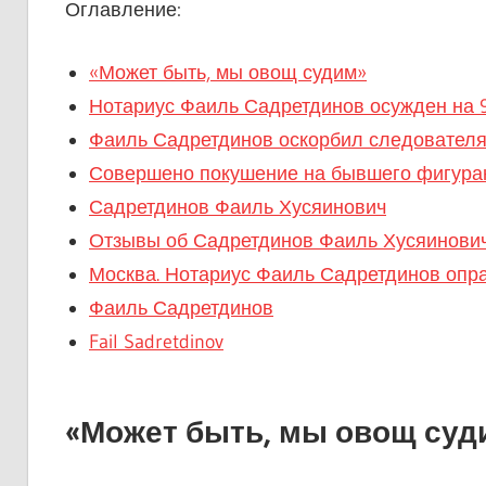
Оглавление:
«Может быть, мы овощ судим»
Нотариус Фаиль Садретдинов осужден на 9
Фаиль Садретдинов оскорбил следовател
Совершено покушение на бывшего фигуран
Садретдинов Фаиль Хусяинович
Отзывы об Садретдинов Фаиль Хусяинови
Москва. Нотариус Фаиль Садретдинов опра
Фаиль Садретдинов
Fail Sadretdinov
«Может быть, мы овощ суд