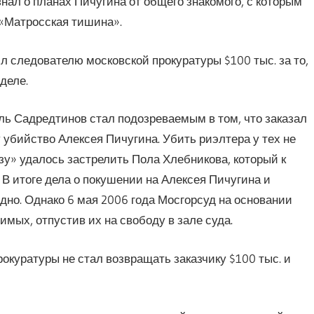
знал о планах Пичугина от общего знакомого, с которым
 «Матросская тишина».
л следователю московской прокуратуры $100 тыс. за то,
деле.
ль Садредтинов стал подозреваемым в том, что заказал
убийство Алексея Пичугина. Убить риэлтера у тех не
азу» удалось застрелить Пола Хлебникова, который к
 итоге дела о покушении на Алексея Пичугина и
но. Однако 6 мая 2006 года Мосгорсуд на основании
мых, отпустив их на свободу в зале суда.
рокуратуры не стал возвращать заказчику $100 тыс. и