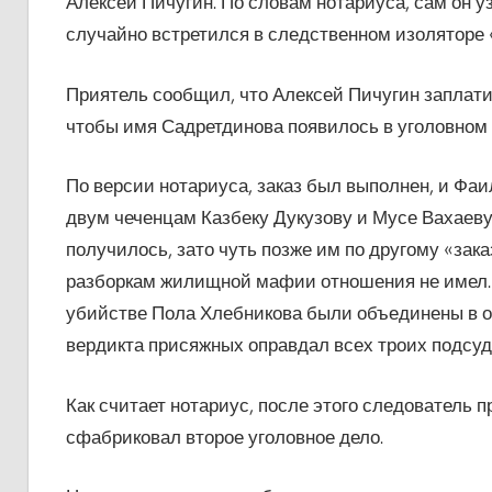
Алексей Пичугин. По словам нотариуса, сам он у
случайно встретился в следственном изоляторе
Приятель сообщил, что Алексей Пичугин заплати
чтобы имя Садретдинова появилось в уголовном 
По версии нотариуса, заказ был выполнен, и Фаи
двум чеченцам Казбеку Дукузову и Мусе Вахаеву 
получилось, зато чуть позже им по другому «зак
разборкам жилищной мафии отношения не имел. В
убийстве Пола Хлебникова были объединены в од
вердикта присяжных оправдал всех троих подсуди
Как считает нотариус, после этого следователь п
сфабриковал второе уголовное дело.