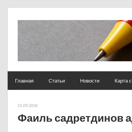
Skip
to
content
Социально-
юридический
Главная
Статьи
Новости
Карта 
центр
15.09.2018
Евгений Георгиевич
Фаиль садретдинов а