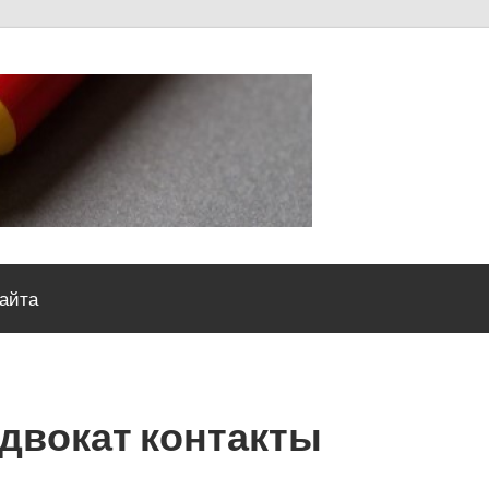
Severou
сайта
двокат контакты