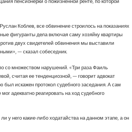
щания пенсионерки о пожизненной ренте, по которой
 Руслан Коблев, все обвинение строилось на показаниях
ьные фигуранты дела включая саму хозяйку квартиры
Против двух свидетелей обвинения мы выставили
рными», — сказал собеседник.
ло со множеством нарушений. «Три раза Фаиль
ой, считая ее тенденциозной, — говорит адвокат
Ею был искажен протокол судебного заседания. А сам
 мог адекватно реагировать на ход судебного
и у него какие-либо ходатайства на данном этапе, а он