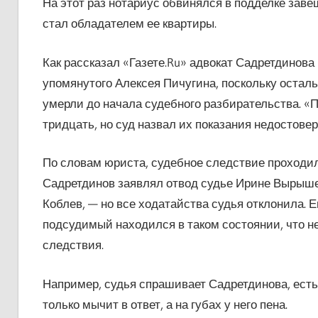
На этот раз нотариус обвинялся в подделке заве
стал обладателем ее квартиры.
Как рассказал «Газете.Ru» адвокат Садретдинова
упомянутого Алексея Пичугина, поскольку остал
умерли до начала судебного разбирательства. «
тридцать, но суд назвал их показания недостове
По словам юриста, судебное следствие проходи
Садретдинов заявлял отвод судье Ирине Вырышев
Коблев, — но все ходатайства судья отклонила. 
подсудимый находился в таком состоянии, что не
следствия.
Например, судья спрашивает Садретдинова, есть л
только мычит в ответ, а на губах у него пена.