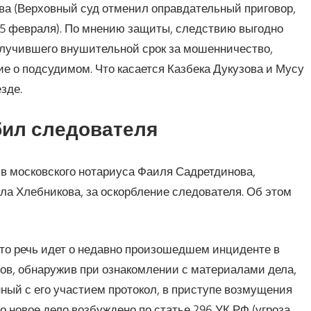
ва (Верховный суд отменил оправдательный приговор,
15 февраля). По мнению защиты, следствию выгодно
олучившего внушительной срок за мошенничество,
е о подсудимом. Что касается Казбека Дукузова и Мусу
зде.
ил следователя
в московского нотариуса Фаиля Садретдинова,
ла Хлебникова, за оскорбление следователя. Об этом
что речь идет о недавно произошедшем инциденте в
ов, обнаружив при ознакомлении с материалами дела,
ный с его участием протокол, в приступе возмущения
о новое дело возбуждено по статье 296 УК РФ (угроза