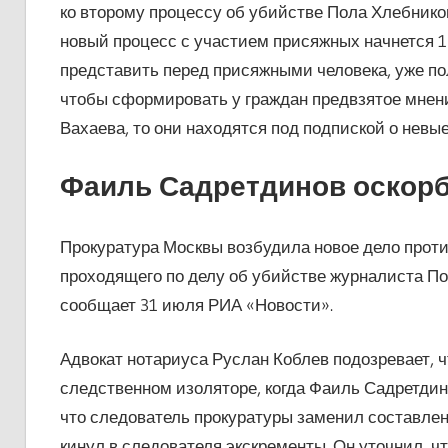
ко второму процессу об убийстве Пола Хлебнико
новый процесс с участием присяжных начнется 
представить перед присяжными человека, уже п
чтобы сформировать у граждан предвзятое мнени
Вахаева, то они находятся под подпиской о невые
Фаиль Садретдинов оскорб
Прокуратура Москвы возбудила новое дело проти
проходящего по делу об убийстве журналиста По
сообщает 31 июля РИА «Новости».
Адвокат нотариуса Руслан Коблев подозревает, 
следственном изоляторе, когда Фаиль Садретдин
что следователь прокуратуры заменил составлен
кинул в следователя экскременты. Он уточнил, чт