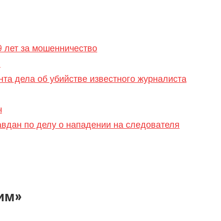
 лет за мошенничество
я
та дела об убийстве известного журналиста
ч
вдан по делу о нападении на следователя
им»