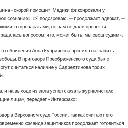
ашина «скорой помощи». Медики фиксировали у
ое сознание». «Я подозреваю, — продолжает адвокат, —
кими-то препаратами, но нам не дали провести
 задалась вопросом, что, может быть, мы овощ судим».
ого обвинения Анна Куприянова просила назначить
вободы. В приговоре Преображенского суда было
огут считаться наличие у Садредтинова троих
й.
 и на выходе из зала успел сказать журналистам:
мущие лица», передает «Интерфакс».
ор в Верховном суде России, так как считают его
овременно команда защитников продолжает готовиться