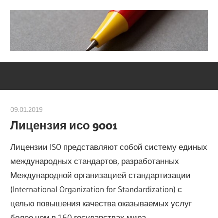
Skip
to
content
Социально-
Severouralsks
юридический
центр
09.01.2019
Евгений Георгиевич
Лицензия исо 9001
Лицензии ISO представляют собой систему единых
международных стандартов, разработанных
Международной организацией стандартизации
(International Organization for Standardization) с
целью повышения качества оказываемых услуг
более чем в 160 государствах мира.