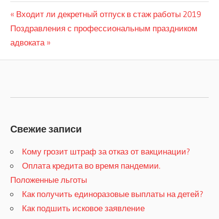
Previous
Входит ли декретный отпуск в стаж работы 2019
Навигация
Next
Поздравления с профессиональным праздником
Post:
по
Post:
адвоката
записям
Свежие записи
Кому грозит штраф за отказ от вакцинации?
​Оплата кредита во время пандемии.
Положенные льготы
​Как получить единоразовые выплаты на детей?
Как подшить исковое заявление