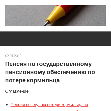
Skip
to
content
Социально-
Severouralsks
юридический
центр
02.01.2019
Евгений Георгиевич
Пенсия по государственному
пенсионному обеспечению по
потере кормильца
Оглавление:
Пенсия по случаю потери кормильца по