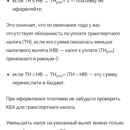
если ТН ≤ НВ → ТН
= 0 — платежку не
упл
оформляйте;
Это означает, что по окончании года у вас
отсутствует обязанность по уплате транспортного
налога (ТН), если его сумма оказалась меньше
налогового вычета (НВ) — налог к уплате (ТН
)
упл
принимается равным 0.
если ТН > НВ → ТН
= (ТН – НВ) — эту сумму
упл
перечислите в бюджет.
При оформлении платежки не забудьте проверить
КБК для транспортного налога.
Уменьшить налог на указанный вычет можно только