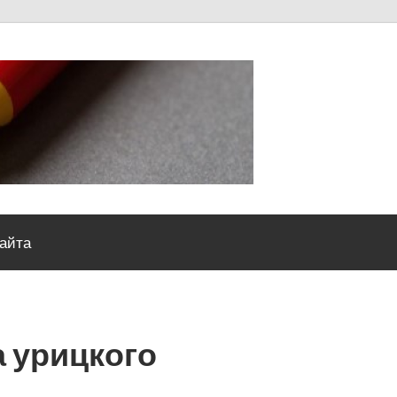
Severou
сайта
а урицкого