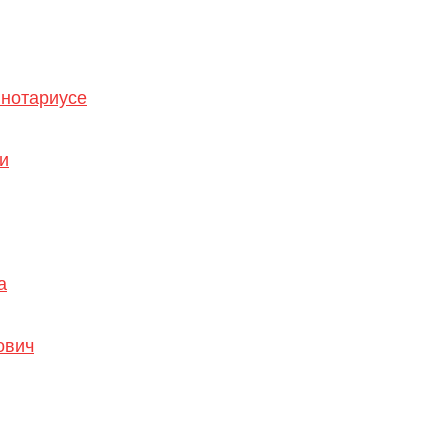
 нотариусе
и
а
ович