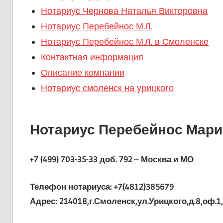
Нотариус Чернова Наталья Викторовна
Нотариус Перебейнос М.Л.
Нотариус Перебейнос М.Л. в Смоленске
Контактная информация
Описание компании
Нотариус смоленск на урицкого
Нотариус Перебейнос Мари
+7 (499) 703-35-33 доб. 792 – Москва и МО
Телефон нотариуса: +7(4812)385679
Адрес: 214018,г.Смоленск,ул.Урицкого,д.8,оф.1