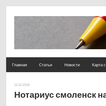
Skip
to
content
Социально-
юридический
Главная
Статьи
Новости
Карта 
центр
12.10.2018
Евгений Георгиевич
Нотариус смоленск н