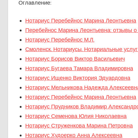
Оглавление:
Нотариус Перебейнос Марина Леонтьевна
Перебейнос Марина Леонтьевна: отзывы о
Нотариус Перебейнос М.Л.
Смоленск. Нотариусы. Нотариальные услуг
Нотариус Борисов Виктор Васильевич
Нотариус Бугаева Тамара Владимировна
Нотариус Ищенко Виктория Эдуардовна
Нотариус Мельникова Надежда Алексеевн
Нотариус Перебейнос Марина Леонтьевна
Нотариус Прудников Владимир Александр
Нотариус Семенова Юлия Николаевна
Нотариус Струженкова Марина Петровна
Нотариус Худоерко Анна Алексеевна