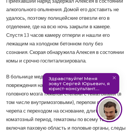
Приехавший наряд задержал Алексея в состоянии
алкогольного опьянения. Домой его доставить не
удалось, поэтому полицейские отвезли его в
отделение, где на всю ночь закрыли в камере.
Спустя 13 часов камеру отперли и нашли его
лежащим на холодном бетонном полу без
сознания. Скорая обнаружила Алексея в состоянии
комы и срочно госпитализировала.
В больнице медики диагностировали на его теле
повреждения насильственного характера: ушиб
головного мозга тяжелой степени с гематомами (в
том числе внутримозговыми), перелом свода
черепа с переходом на основание, длительный
коматозный период, гематомы по всему телу,
включая паховую область и половые органы, следы