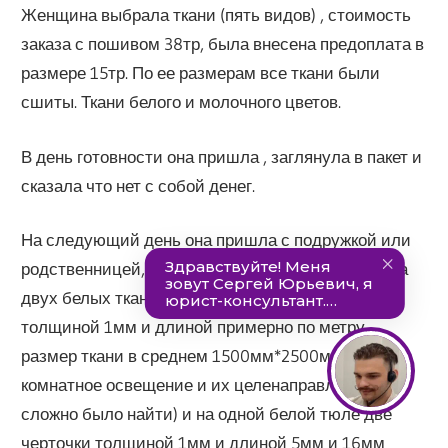
Женщина выбрала ткани (пять видов) , стоимость
заказа с пошивом 38тр, была внесена предоплата в
размере 15тр. По ее размерам все ткани были
сшиты. Ткани белого и молочного цветов.
В день готовности она пришла , заглянула в пакет и
сказала что нет с собой денег.
На следующий день она пришла с подружкой или
родственницей, развернула все ткани и нашла на
двух белых тканях бледно серые полоски
толщиной 1мм и длиной примерно по метру ,
размер ткани в среднем 1500мм*2500мм (в цехе
комнатное освещение и их целенаправленно
сложно было найти) и на одной белой тюле две
черточки толщиной 1мм и длиной 5мм и 16мм