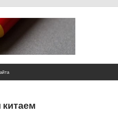
Severou
сайта
 китаем