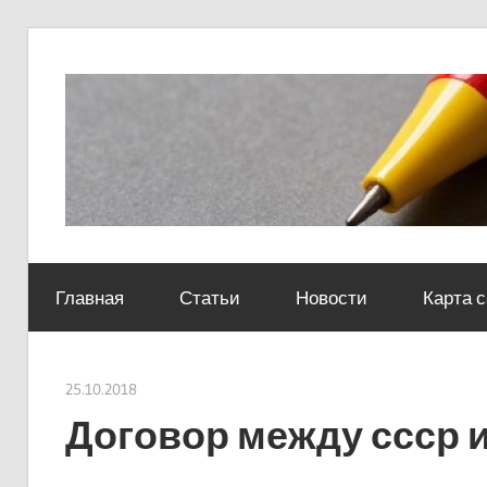
Skip
to
content
Социально-
юридический
Главная
Статьи
Новости
Карта 
центр
25.10.2018
Евгений Георгиевич
Договор между ссср и