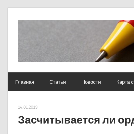
Skip
to
content
Социально-
юридический
Главная
Статьи
Новости
Карта 
центр
14.01.2019
Евгений Георгиевич
Засчитывается ли ор