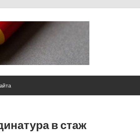
Severou
сайта
динатура в стаж