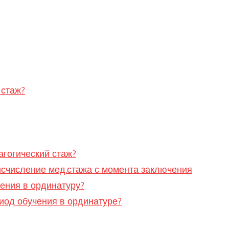
 стаж?
гогический стаж?
 исчисление мед.стажа с момента заключения
ления в ординатуру?
иод обучения в ординатуре?