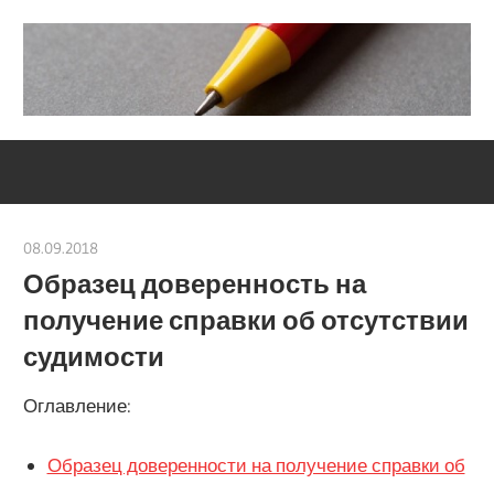
Skip
to
content
Социально-
Severouralsks
юридический
центр
08.09.2018
Евгений Георгиевич
Образец доверенность на
получение справки об отсутствии
судимости
Оглавление:
Образец доверенности на получение справки об