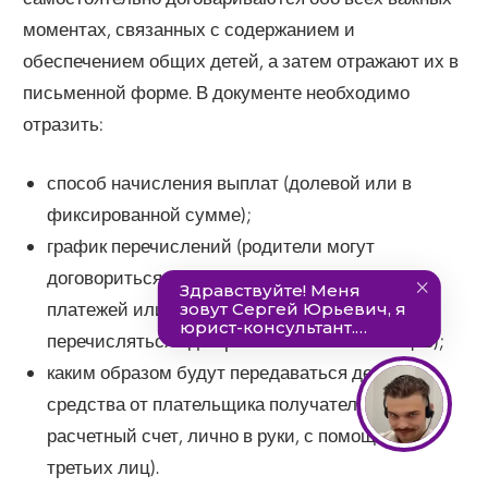
моментах, связанных с содержанием и
обеспечением общих детей, а затем отражают их в
письменной форме. В документе необходимо
отразить:
способ начисления выплат (долевой или в
фиксированной сумме);
график перечислений (родители могут
договориться о ежемесячном поступлении
платежей или о том, что алименты будут
перечисляться один раз в несколько месяцев);
каким образом будут передаваться денежные
средства от плательщика получателю (на
расчетный счет, лично в руки, с помощью
третьих лиц).