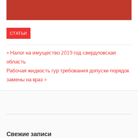
СТАТЬИ
Previous
Налог на имущество 2019 год свердловская
Навигация
область
Post:
по
Next
Рабочая жидкость гур требования допуски порядок
Post:
замены на краз
записям
Свежие записи