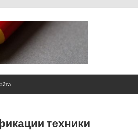
Severou
сайта
фикации техники