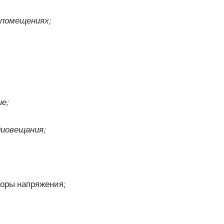
 помещениях;
е;
диовещания;
торы напряжения;