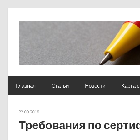
Skip
to
content
Социально-
юридический
Главная
Статьи
Новости
Карта 
центр
22.09.2018
Евгений Георгиевич
Требования по серти