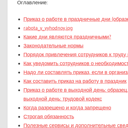
Оглавление:
Приказ о работе в праздничные дни (образ
rabota_v_vyhodnoy.jpg
Какие дни являются праздничными?
Законодательные нормы
Порядок привлечения сотрудников к труду
Как уведомить сотрудников о необходимос
Надо ли составлять приказ, если в орган
Как составить приказ на работу в праздник
Приказ о работе в выходной день: образец
выходной день: трудовой кодекс
Когда разрешено и когда запрещено
Строгая обязанность
Полезные сервисы и дополнительные све