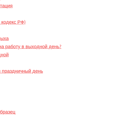
нтация
 кодекс РФ)
дыха
на работу в выходной день?
дной
и праздничный день
образец