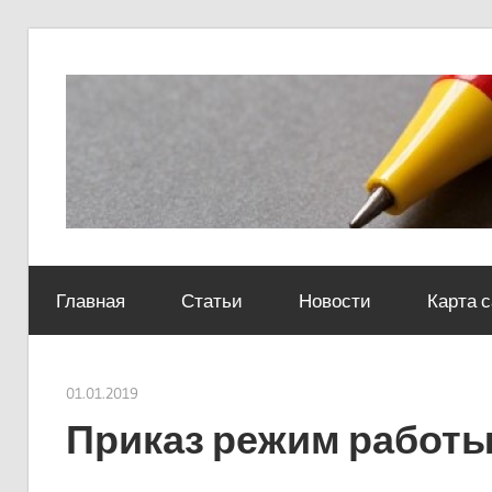
Skip
to
content
Социально-
юридический
Главная
Статьи
Новости
Карта 
центр
01.01.2019
Евгений Георгиевич
Приказ режим работы