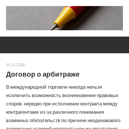
Skip
to
content
Социально-
Severouralsks
юридический
центр
16.11.2018
Евгений Георгиевич
Договор о арбитраже
В международной торговле никогда нельзя
исключить возможность возникновения правовых
споров: нередко при исполнении контракта между
контрагентами из-за различного понимания
взаимных обязательств по причине неодинакового
толкования условий контракта или их отсутствия.