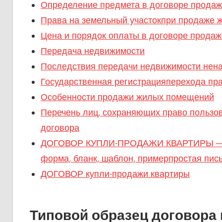
Определение предмета в договоре прода
Права на земельный участокпри продаже ж
Цена и порядок оплаты в договоре прода
Передача недвижимости
Последствия передачи недвижимости нен
Государственная регистрацияперехода пр
Особенности продажи жилых помещений
Перечень лиц, сохраняющих право пользо
договора
ДОГОВОР КУПЛИ-ПРОДАЖИ КВАРТИРЫ — 
форма, бланк, шаблон, примерпростая пис
ДОГОВОР купли-продажи квартиры
Типовой образец договора