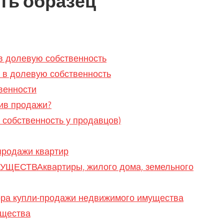
ть образец
в долевую собственность
 в долевую собственность
венности
тив продажи?
 собственность у продавцов)
продажи квартир
ТВАквартиры, жилого дома, земельного
ора купли-продажи недвижимого имущества
ущества