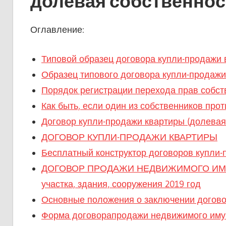
долевая собственнос
Оглавление:
Типовой образец договора купли-продажи 
Образец типового договора купли-продажи
Порядок регистрации перехода прав собст
Как быть, если один из собственников про
Договор купли-продажи квартиры (долевая
ДОГОВОР КУПЛИ-ПРОДАЖИ КВАРТИРЫ
Бесплатный конструктор договоров купли-
ДОГОВОР ПРОДАЖИ НЕДВИЖИМОГО ИМУЩЕС
участка, здания, сооружения 2019 год
Основные положения о заключении догов
Форма договорапродажи недвижимого им