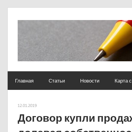
Skip
to
content
Социально-
юридический
Главная
Статьи
Новости
Карта 
центр
12.01.2019
Евгений Георгиевич
Договор купли прода