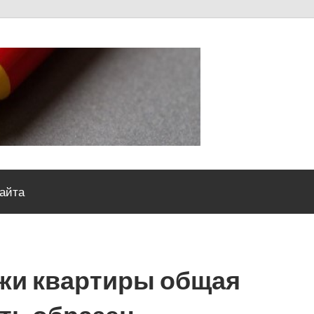
Severou
сайта
жи квартиры общая