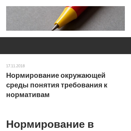
Skip
to
content
Социально-
Severouralsks
юридический
центр
17.11.2018
Евгений Георгиевич
Нормирование окружающей
среды понятия требования к
нормативам
Нормирование в